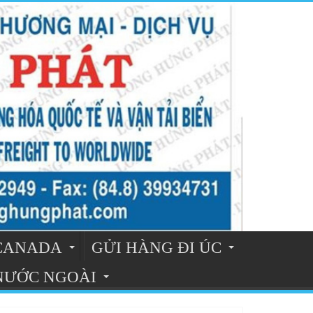
 CANADA
GỬI HÀNG ĐI ÚC
 NƯỚC NGOÀI