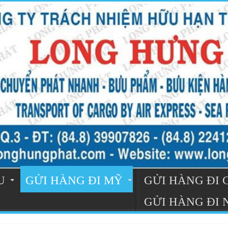
U
GỬI HÀNG ĐI MỸ
GỬI HÀNG ĐI
GỬI HÀNG ĐI