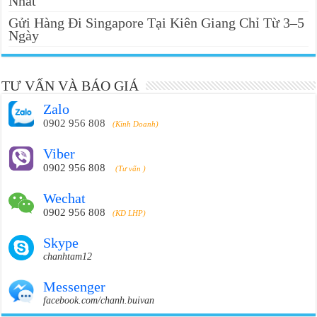
Nhất
Gửi Hàng Đi Singapore Tại Kiên Giang Chỉ Từ 3–5
Ngày
TƯ VẤN VÀ BÁO GIÁ
Zalo
0902 956 808
(Kinh Doanh)
Viber
0902 956 808
(Tư vấn )
Wechat
0902 956 808
(KD LHP)
Skype
chanhtam12
Messenger
facebook.com/chanh.buivan