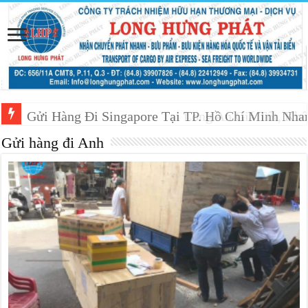
Gửi Hàng Đi Singapore Tại TP. Hồ Chí Minh Nh
Gửi Hàng Đi Singapore Tại Long An Giá Tốt, Khô
Gửi hàng đi Anh