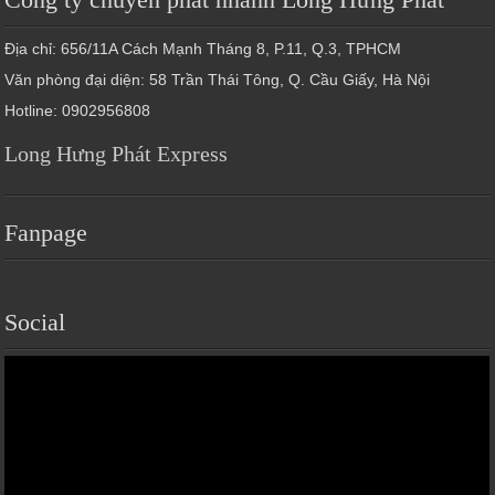
Địa chỉ: 656/11A Cách Mạnh Tháng 8, P.11, Q.3, TPHCM
Văn phòng đại diện: 58 Trần Thái Tông, Q. Cầu Giấy, Hà Nội
Hotline: 0902956808
Long Hưng Phát Express
Fanpage
Social