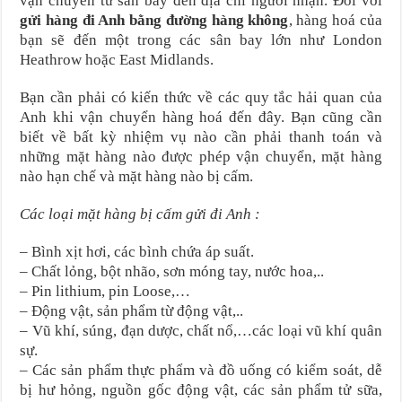
vận chuyển từ sân bay đến địa chỉ người nhận. Đối với
gửi hàng đi Anh bằng đường hàng không
, hàng hoá của
bạn sẽ đến một trong các sân bay lớn như London
Heathrow hoặc East Midlands.
Bạn cần phải có kiến thức về các quy tắc hải quan của
Anh khi vận chuyển hàng hoá đến đây. Bạn cũng cần
biết về bất kỳ nhiệm vụ nào cần phải thanh toán và
những mặt hàng nào được phép vận chuyển, mặt hàng
nào hạn chế và mặt hàng nào bị cấm.
Các loại mặt hàng bị cấm gửi đi Anh :
– Bình xịt hơi, các bình chứa áp suất.
– Chất lỏng, bột nhão, sơn móng tay, nước hoa,..
– Pin lithium, pin Loose,…
– Động vật, sản phẩm từ động vật,..
– Vũ khí, súng, đạn dược, chất nổ,…các loại vũ khí quân
sự.
– Các sản phẩm thực phẩm và đồ uống có kiểm soát, dễ
bị hư hỏng, nguồn gốc động vật, các sản phẩm tử sữa,