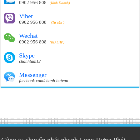
0902 956 808
(Kinh Doanh)
Viber
0902 956 808
(Tư vấn )
Wechat
0902 956 808
(KD LHP)
Skype
chanhtam12
Messenger
facebook.com/chanh.buivan
Công ty chuyển phát nhanh Long Hưng Phát