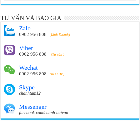
TƯ VẤN VÀ BÁO GIÁ
Zalo
0902 956 808
(Kinh Doanh)
Viber
0902 956 808
(Tư vấn )
Wechat
0902 956 808
(KD LHP)
Skype
chanhtam12
Messenger
facebook.com/chanh.buivan