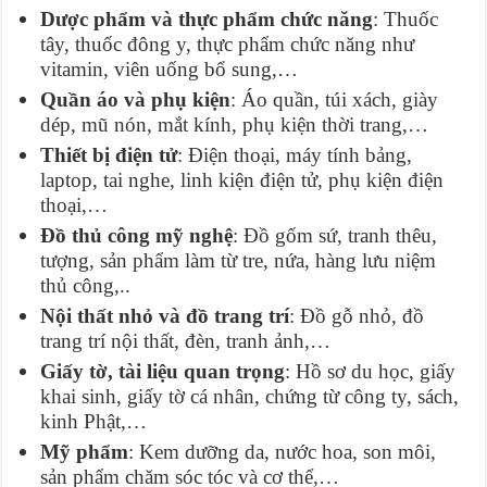
Dược phẩm và thực phẩm chức năng
: Thuốc
tây, thuốc đông y, thực phẩm chức năng như
vitamin, viên uống bổ sung,…
Quần áo và phụ kiện
: Áo quần, túi xách, giày
dép, mũ nón, mắt kính, phụ kiện thời trang,…
Thiết bị điện tử
: Điện thoại, máy tính bảng,
laptop, tai nghe, linh kiện điện tử, phụ kiện điện
thoại,…
Đồ thủ công mỹ nghệ
: Đồ gốm sứ, tranh thêu,
tượng, sản phẩm làm từ tre, nứa, hàng lưu niệm
thủ công,..
Nội thất nhỏ và đồ trang trí
: Đồ gỗ nhỏ, đồ
trang trí nội thất, đèn, tranh ảnh,…
Giấy tờ, tài liệu quan trọng
: Hồ sơ du học, giấy
khai sinh, giấy tờ cá nhân, chứng từ công ty, sách,
kinh Phật,…
Mỹ phẩm
: Kem dưỡng da, nước hoa, son môi,
sản phẩm chăm sóc tóc và cơ thể,…