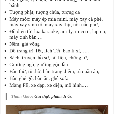
bánh
Tượng phật, tượng chúa, tượng đá
Máy móc: máy ép mía mini, máy xay cà phê,
máy xay sinh tố, máy xay thịt, nồi nấu phở,…
Đồ điện tử: loa karaoke, am-ly, miccro, laptop,
máy tính bàn,…
Nệm, giá võng
Đồ trang trí Tết, lịch Tết, bao lì xì,…..
Sách, truyện, hồ sơ, tài liệu, chứng từ,…
Giường ngủ, giường gội đầu
Bàn thờ, tủ thờ, bàn trang điểm, tủ quần áo,
Bàn ghế gỗ, bàn ăn, ghế sofa
Màng PE, xe đạp, xe điện, mô hình,…
Tham khảo:
Gửi thực phẩm đi Úc