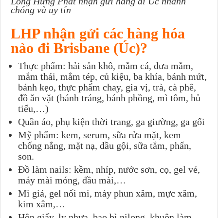
Long Hưng Phát nhận gửi hàng đi Úc nhanh
chóng và uy tín
LHP nhận gửi các hàng hóa
nào đi Brisbane (Úc)?
Thực phẩm: hải sản khô, mắm cá, dưa mắm,
mắm thái, mắm tép, củ kiệu, ba khía, bánh mứt,
bánh kẹo, thực phẩm chay, gia vị, trà, cà phê,
đồ ăn vặt (bánh tráng, bánh phồng, mì tôm, hủ
tiếu,…)
Quần áo, phụ kiện thời trang, ga giường, ga gối
Mỹ phẩm: kem, serum, sữa rửa mặt, kem
chống nắng, mặt nạ, dầu gội, sữa tắm, phấn,
son.
Đồ làm nails: kềm, nhíp, nước sơn, cọ, gel vẻ,
máy mài móng, đầu mài,…
Mi giả, gel nối mi, máy phun xâm, mực xâm,
kim xâm,…
Hộp giấy, ly nhựa, bao bì nilong, khuôn làm