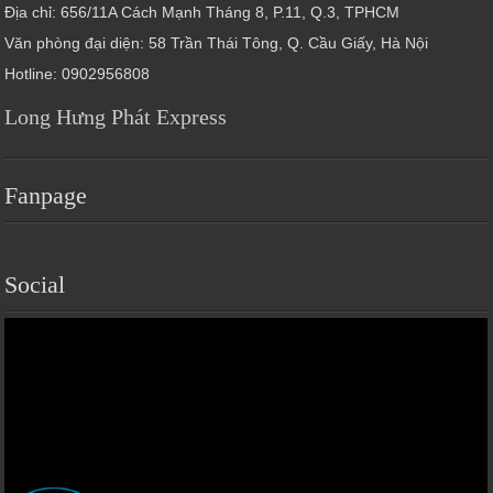
Địa chỉ: 656/11A Cách Mạnh Tháng 8, P.11, Q.3, TPHCM
Văn phòng đại diện: 58 Trần Thái Tông, Q. Cầu Giấy, Hà Nội
Hotline: 0902956808
Long Hưng Phát Express
Fanpage
Social