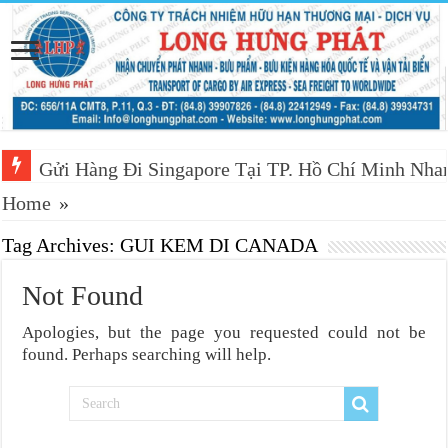
Gửi Hàng Đi Singapore Tại TP. Hồ Chí Minh Nh
Gửi Hàng Đi Singapore Tại Long An Giá Tốt, Khô
Home
»
Tag Archives:
GUI KEM DI CANADA
Not Found
Apologies, but the page you requested could not be
found. Perhaps searching will help.