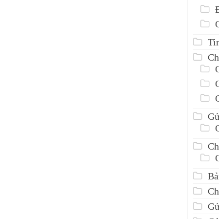
Ti
Ch
Gử
Ch
Bả
Ch
Gử