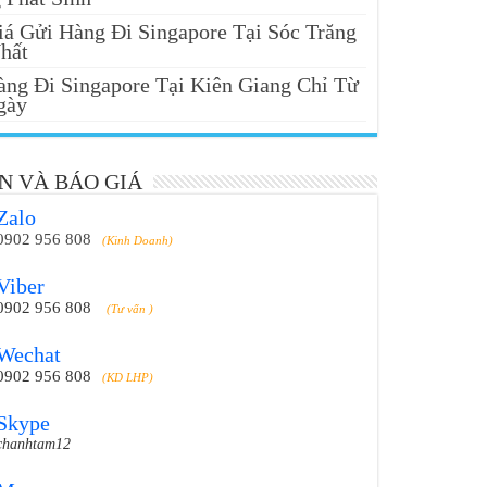
iá Gửi Hàng Đi Singapore Tại Sóc Trăng
hất
àng Đi Singapore Tại Kiên Giang Chỉ Từ
gày
N VÀ BÁO GIÁ
Zalo
0902 956 808
(Kinh Doanh)
Viber
0902 956 808
(Tư vấn )
Wechat
0902 956 808
(KD LHP)
Skype
chanhtam12