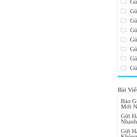
Gử
Gử
Gử
Gử
Gử
Gử
Gử
Gử
Bài Viế
Báo G
Mới N
Gửi H
Nhanh
Gửi H
Không