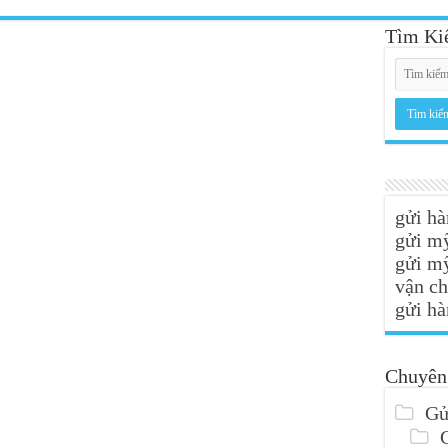
Tìm K
gửi hà
gửi m
gửi m
vận c
gửi hà
Chuyên
Gử