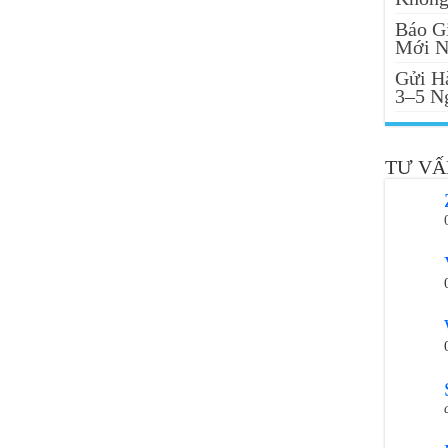
Báo G
Mới N
Gửi H
3–5 N
TƯ VẤ