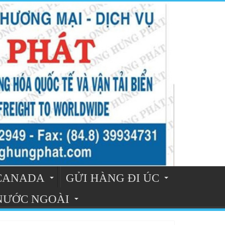
 CANADA
GỬI HÀNG ĐI ÚC
 NƯỚC NGOÀI