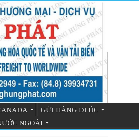
 CANADA
GỬI HÀNG ĐI ÚC
 NƯỚC NGOÀI