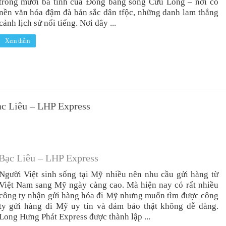
trong mười ba tình của Đồng bằng sông Cửu Long – nơi có
nền văn hóa đậm đà bản sắc dân tfộc, những danh lam thắng
cảnh lịch sử nổi tiếng. Nơi đây ...
Xem thêm
ạc Liêu – LHP Express
 Bạc Liêu – LHP Express
Người Việt sinh sống tại Mỹ nhiều nên nhu cầu gửi hàng từ
Việt Nam sang Mỹ ngày càng cao. Mà hiện nay có rất nhiều
công ty nhận gửi hàng hóa đi Mỹ nhưng muốn tìm được công
ty gửi hàng đi Mỹ uy tín và đảm bảo thật không dễ dàng.
Long Hưng Phát Express được thành lập ...