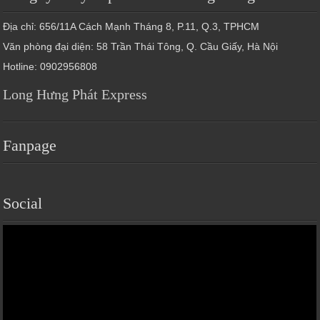
Địa chỉ: 656/11A Cách Mạnh Tháng 8, P.11, Q.3, TPHCM
Văn phòng đại diện: 58 Trần Thái Tông, Q. Cầu Giấy, Hà Nội
Hotline: 0902956808
Long Hưng Phát Express
Fanpage
Social