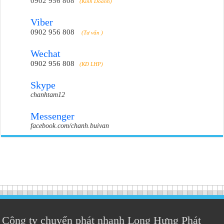
0902 956 808
(Kinh Doanh)
Viber
0902 956 808
(Tư vấn )
Wechat
0902 956 808
(KD LHP)
Skype
chanhtam12
Messenger
facebook.com/chanh.buivan
Công ty chuyển phát nhanh Long Hưng Phát