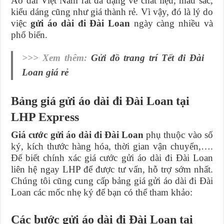
Áo dài Việt Nam rất đa dạng về chất liệu, màu sắc,
kiểu dáng cũng như giá thành rẻ. Vì vậy, đó là lý do
việc
gửi áo dài đi Đài Loan
ngày càng nhiều và
phổ biến.
>>> Xem thêm:
Gửi đồ trang trí Tết đi Đài
Loan giá rẻ
Bảng giá gửi áo dài đi Đài Loan tại
LHP Express
Giá cước gửi áo dài đi Đài Loan
phụ thuộc vào số
ký, kích thước hàng hóa, thời gian vận chuyển,….
Để biết chính xác giá cước gửi áo dài đi Đài Loan
liên hệ ngay LHP để được tư vấn, hỗ trợ sớm nhất.
Chúng tôi cũng cung cấp bảng giá gửi áo dài đi Đài
Loan các mốc nhẹ ký để bạn có thể tham khảo:
Các bước gửi áo dài đi Đài Loan tại