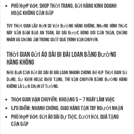
Phù hợp với:
Shop thời trang, gửi hàng kinh doanh
hoặc không cần gấp
Tuy thời gian lâu hơn so với đường hàng không, nhưng hình thức
này vẫn đảm bảo an toàn, áo dài được đóng gói cẩn thận, chống
nhăn và chống ẩm trong suốt quá trình vận chuyển.
Thời gian gửi áo dài đi Đài Loan bằng đường
hàng không
Nếu bạn cần gửi áo dài đi Đài Loan nhanh chóng để kịp thời gian sử
dụng, sự kiện hoặc biếu tặng, thì vận chuyển bằng đường hàng
không là lựa chọn lý tưởng.
Thời gian vận chuyển:
Khoảng 5 – 7
ngày làm việc
Ưu điểm:
Nhanh chóng, giao hàng tận tay người nhận
Phù hợp với:
Gửi áo dài dự tiệc, cưới hỏi, quà tặng
cần gấp