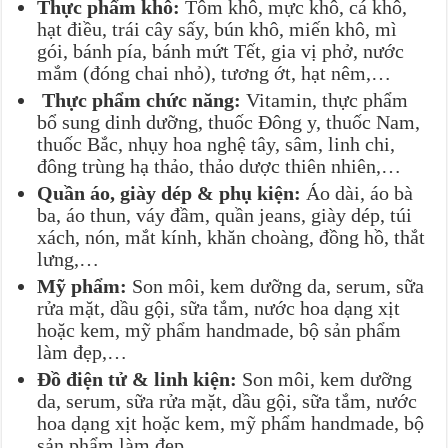
Thực phẩm khô:
Tôm khô, mực khô, cá khô,
hạt điều, trái cây sấy, bún khô, miến khô, mì
gói, bánh pía, bánh mứt Tết, gia vị phở, nước
mắm (đóng chai nhỏ), tương ớt, hạt nêm,…
Thực phẩm chức năng:
Vitamin, thực phẩm
bổ sung dinh dưỡng, thuốc Đông y, thuốc Nam,
thuốc Bắc, nhụy hoa nghệ tây, sâm, linh chi,
đông trùng hạ thảo, thảo dược thiên nhiên,…
Quần áo, giày dép & phụ kiện:
Áo dài, áo bà
ba, áo thun, váy đầm, quần jeans, giày dép, túi
xách, nón, mắt kính, khăn choàng, đồng hồ, thắt
lưng,…
Mỹ phẩm:
Son môi, kem dưỡng da, serum, sữa
rửa mặt, dầu gội, sữa tắm, nước hoa dạng xịt
hoặc kem, mỹ phẩm handmade, bộ sản phẩm
làm đẹp,…
Đồ điện tử & linh kiện:
Son môi, kem dưỡng
da, serum, sữa rửa mặt, dầu gội, sữa tắm, nước
hoa dạng xịt hoặc kem, mỹ phẩm handmade, bộ
sản phẩm làm đẹp,…