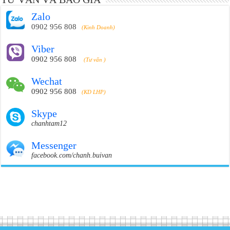
Zalo
0902 956 808
(Kinh Doanh)
Viber
0902 956 808
(Tư vấn )
Wechat
0902 956 808
(KD LHP)
Skype
chanhtam12
Messenger
facebook.com/chanh.buivan