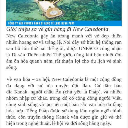
Giới thiệu sơ về gửi hàng đi New Caledonia
New Caledonia gây ấn tượng mạnh với vẻ đẹp thiên
nhiên hoang sơ và tráng lệ. Nơi đây sở hữu hệ thống rạn
san hô lớn thứ hai thế giới, được UNESCO công nhận
là Di sản Thiên nhiên Thế giới, cùng khí hậu nhiệt đới
ẩm ôn hòa quanh năm, rất thuận lợi cho du lịch và sinh
sống.
Về văn hóa – xã hội, New Caledonia là một cộng đồng
đa dạng với sự hòa quyện độc đáo. Cư dân bản
địa Kanak, người châu Âu (chủ yếu là Pháp), và nhiều
nhóm nhập cư khác, trong đó có cộng đồng người Việt,
cùng sinh sống và tạo nên một bản sắc văn hóa đa tầng
hòa hợp. Tiếng Pháp được sử dụng làm ngôn ngữ chính
thức, còn truyền thống Kanak vẫn được gìn giữ và thể
hiện trong nghệ thuật, lễ hội và đời sống hằng ngày.