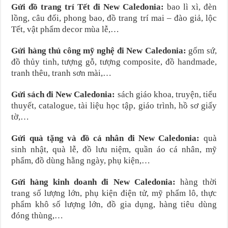
Gửi đồ trang trí Tết đi New Caledonia:
bao lì xì, đèn
lồng, câu đối, phong bao, đồ trang trí mai – đào giả, lộc
Tết, vật phẩm decor mùa lễ,…
Gửi hàng thủ công mỹ nghệ đi New Caledonia:
gốm sứ,
đồ thủy tinh, tượng gỗ, tượng composite, đồ handmade,
tranh thêu, tranh sơn mài,…
Gửi sách đi New Caledonia:
sách giáo khoa, truyện, tiểu
thuyết, catalogue, tài liệu học tập, giáo trình, hồ sơ giấy
tờ,…
Gửi quà tặng và đồ cá nhân đi New Caledonia:
quà
sinh nhật, quà lễ, đồ lưu niệm, quần áo cá nhân, mỹ
phẩm, đồ dùng hằng ngày, phụ kiện,…
Gửi hàng kinh doanh đi New Caledonia:
hàng thời
trang số lượng lớn, phụ kiện điện tử, mỹ phẩm lô, thực
phẩm khô số lượng lớn, đồ gia dụng, hàng tiêu dùng
đóng thùng,…