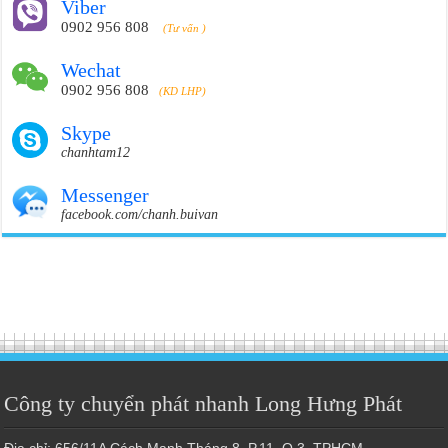
Viber
0902 956 808
(Tư vấn )
Wechat
0902 956 808
(KD LHP)
Skype
chanhtam12
Messenger
facebook.com/chanh.buivan
Công ty chuyển phát nhanh Long Hưng Phát
Địa chỉ: 656/11A Cách Mạnh Tháng 8, P.11, Q.3, TPHCM