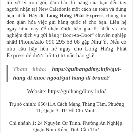
tôi xử lý trọn gói, đảm bảo lô hàng của bạn đến tay
người nhận tại New Caledonia một cách an toàn và đúng
hẹn nhất. Hãy để
Long Hưng Phát Express
chúng tôi
đơn giản hóa việc gửi hàng quốc tế cho bạn. Liên hệ
ngay hôm nay để nhận được báo giá tốt nhất và trải
nghiệm dịch vụ gửi hàng “Door-to-Door” chuyên nghiệp
Phone/zalo 090 295 68 08 gặp Như Ý. Nếu có
nhất!
nhu cầu hãy liên hệ ngay cho Long Hưng Phát
Express để được hỗ trợ tư vấn báo giá!
Tham khảo:
https://guihangdimy.info/gui-
hang-di-nuoc-ngoai/gui-hang-di-brunei/
Website: https://guihangdimy.info/
Trụ sở chính: 656/11A Cách Mạng Tháng Tám, Phường
11, Quận 3, TP. Hồ Chí Minh.
Chi nhánh 1: 24 Nguyễn Cư Trinh, Phường An Nghiệp,
Quận Ninh Kiều, Tỉnh Cần Thơ.