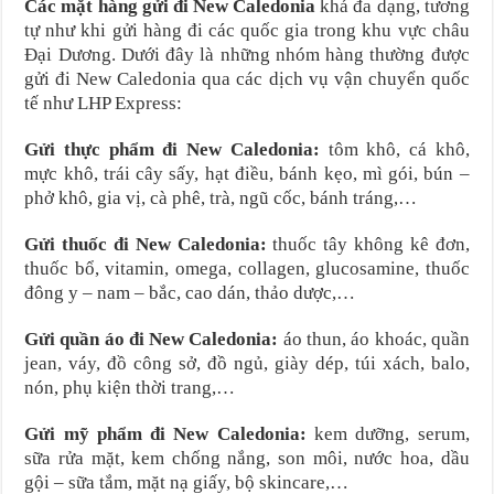
Các mặt hàng gửi đi New Caledonia
khá đa dạng, tương
tự như khi gửi hàng đi các quốc gia trong khu vực châu
Đại Dương. Dưới đây là những nhóm hàng thường được
gửi đi New Caledonia qua các dịch vụ vận chuyển quốc
tế như LHP Express:
Gửi thực phẩm đi New Caledonia:
tôm khô, cá khô,
mực khô, trái cây sấy, hạt điều, bánh kẹo, mì gói, bún –
phở khô, gia vị, cà phê, trà, ngũ cốc, bánh tráng,…
Gửi thuốc đi New Caledonia:
thuốc tây không kê đơn,
thuốc bổ, vitamin, omega, collagen, glucosamine, thuốc
đông y – nam – bắc, cao dán, thảo dược,…
Gửi quần áo đi New Caledonia:
áo thun, áo khoác, quần
jean, váy, đồ công sở, đồ ngủ, giày dép, túi xách, balo,
nón, phụ kiện thời trang,…
Gửi mỹ phẩm đi New Caledonia:
kem dưỡng, serum,
sữa rửa mặt, kem chống nắng, son môi, nước hoa, dầu
gội – sữa tắm, mặt nạ giấy, bộ skincare,…