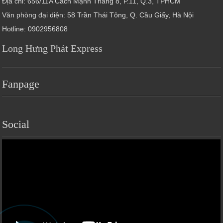
Địa chỉ: 656/11A Cách Mạnh Tháng 8, P.11, Q.3, TPHCM
Văn phòng đại diện: 58 Trần Thái Tông, Q. Cầu Giấy, Hà Nội
Hotline: 0902956808
Long Hưng Phát Express
Fanpage
Social