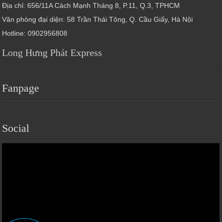
Địa chỉ: 656/11A Cách Mạnh Tháng 8, P.11, Q.3, TPHCM
Văn phòng đại diện: 58 Trần Thái Tông, Q. Cầu Giấy, Hà Nội
Hotline: 0902956808
Long Hưng Phát Express
Fanpage
Social