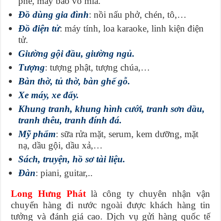
phê, máy bào vỏ mía.
Đồ dùng gia đình
: nồi nấu phở, chén, tô,…
Đồ điện tử
: máy tính, loa karaoke, linh kiện điện
tử.
Giường gội đầu, giường ngủ.
Tượng
: tượng phật, tượng chúa,…
Bàn thờ, tủ thờ, bàn ghế gỗ.
Xe máy, xe đẩy.
Khung tranh, khung hình cưới, tranh sơn dầu,
tranh thêu, tranh đính đá.
Mỹ phẩm
: sữa rửa mặt, serum, kem dưỡng, mặt
nạ, dầu gội, dầu xả,…
Sách, truyện, hồ sơ tài liệu.
Đàn
: piani, guitar,..
Long Hưng Phát
là công ty chuyên nhận vận
chuyển hàng đi nước ngoài được khách hàng tin
tưởng và đánh giá cao. Dịch vụ gửi hàng quốc tế