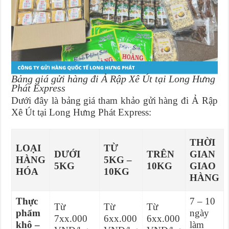
Bảng giá gửi hàng đi Ả Rập Xê Út tại Long Hưng
Phát Express
Dưới đây là bảng giá tham khảo gửi hàng đi Ả Rập
Xê Út tại Long Hưng Phát Express:
THỜI
LOẠI
TỪ
DƯỚI
TRÊN
GIAN
HÀNG
5KG –
5KG
10KG
GIAO
HÓA
10KG
HÀNG
Thực
7 – 10
Từ
Từ
Từ
phẩm
ngày
7xx.000
6xx.000
6xx.000
khô –
làm