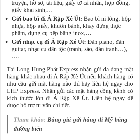
truyện, hồ sơ, tài liệu, giấy tờ cá nhân, hợp đồng,
giấy khai sinh,…
Gửi b
ao bì đi
Ả Rập Xê Út
:
Bao bì ni lông, hộp
nhựa, hộp giấy, khuôn bánh, khay đựng thực
phẩm, dụng cụ bếp bằng inox,…
Gửi n
hạc cụ đi
Ả Rập Xê Út
:
Đàn piano, đàn
guitar, nhạc cụ dân tộc (tranh, sáo, đàn tranh…),
….
Tại Long Hưng Phát Express nhận gửi đa dạng mặt
hàng khác nhau đi Ả Rập Xê Út nếu khách hàng có
nhu cầu gửi mặt hàng nào thì hãy liên hệ ngay cho
LHP Express. Nhận gửi các mặt hàng cồng kềnh có
kích thước lớn đi Ả Rập Xê Út. Liên hệ ngay để
được hỗ trợ tư vấn chi tiết.
Tham khảo:
Bảng giá gửi hàng đi Mỹ bằng
đường biển