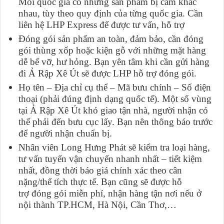
Mỗi quốc gia có những sản phẩm bị cấm khác
nhau, tùy theo quy định của từng quốc gia. Cần
liên hệ LHP Express để được tư vấn, hỗ trợ
Đóng gói sản phẩm an toàn, đảm bảo, cần đóng
gói thùng xốp hoặc kiện gỗ với những mặt hàng
dễ bể vỡ, hư hỏng. Bạn yên tâm khi cần gửi hàng
đi Ả Rập Xê Út sẽ được LHP hỗ trợ đóng gói.
Họ tên – Địa chỉ cụ thể – Mã bưu chính – Số điện
thoại (phải đúng định dạng quốc tế). Một số vùng
tại Ả Rập Xê Út khó giao tận nhà, người nhận có
thể phải đến bưu cục lấy. Bạn nên thông báo trước
để người nhận chuẩn bị.
Nhân viên Long Hưng Phát sẽ kiểm tra loại hàng,
tư vấn tuyến vận chuyển nhanh nhất – tiết kiệm
nhất, đồng thời báo giá chính xác theo cân
nặng/thể tích thực tế. Bạn cũng sẽ được hỗ
trợ đóng gói miễn phí, nhận hàng tận nơi nếu ở
nội thành TP.HCM, Hà Nội, Cần Thơ,…