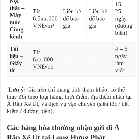
Nội
15 –
thất –
Từ
Liên hệ
Liên hệ
25
Máy
6.5xx.000
để báo
để báo
ngày
móc –
VNĐ/m³
giá
giá
(đường
Cồng
biển)
kềnh
Tài
4 – 6
Từ
liệu –
ngày
6xx.000
–
–
Giấy
làm
VNĐ/bộ
tờ
việc
Lưu ý:
Giá trên chỉ mang tính tham khảo, có thể
thay đổi theo loại hàng, thời điểm, địa điểm nhận tại
Ả Rập Xê Út, và dịch vụ vận chuyển (siêu tốc / tiết
kiệm / đường biển).
Các hàng hóa thường nhận gửi đi Ả
Rập Xê Út tại Long Hưng Phát