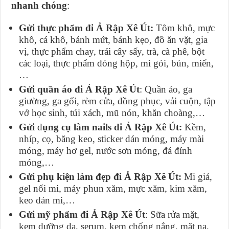
nhanh chóng
:
Gửi thực phẩm đi Ả Rập Xê Út:
Tôm khô, mực
khô, cá khô, bánh mứt, bánh kẹo, đồ ăn vặt, gia
vị, thực phẩm chay, trái cây sấy, trà, cà phê, bột
các loại, thực phẩm đóng hộp, mì gói, bún, miến,
…
Gửi quần áo đi Ả Rập Xê Út
: Quần áo, ga
giường, ga gối, rèm cửa, đồng phục, vải cuộn, tập
vở học sinh, túi xách, mũ nón, khăn choàng,…
Gửi
d
ụng cụ làm nails đi Ả Rập Xê Út:
Kềm,
nhíp, cọ, băng keo, sticker dán móng, máy mài
móng, máy hơ gel, nước sơn móng, đá đính
móng,…
Gửi phụ kiện làm đẹp đi Ả Rập Xê Út:
Mi giả,
gel nối mi, máy phun xăm, mực xăm, kim xăm,
keo dán mi,…
Gửi mỹ phẩm đi Ả Rập Xê Út
: Sữa rửa mặt,
kem dưỡng da, serum, kem chống nắng, mặt nạ,