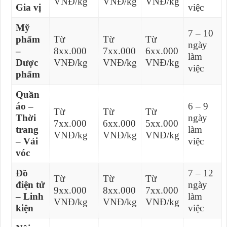
VNĐ/kg
VNĐ/kg
VNĐ/kg
Gia vị
việc
Mỹ
7 – 10
phẩm
Từ
Từ
Từ
ngày
–
8xx.000
7xx.000
6xx.000
làm
Dược
VNĐ/kg
VNĐ/kg
VNĐ/kg
việc
phẩm
Quần
áo –
6 – 9
Từ
Từ
Từ
Thời
ngày
7xx.000
6xx.000
5xx.000
trang
làm
VNĐ/kg
VNĐ/kg
VNĐ/kg
– Vải
việc
vóc
Đồ
7 – 12
Từ
Từ
Từ
điện tử
ngày
9xx.000
8xx.000
7xx.000
– Linh
làm
VNĐ/kg
VNĐ/kg
VNĐ/kg
kiện
việc