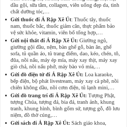
dầu gội, sữa tắm, collagen, viên uống đẹp da, tinh
chất dưỡng tóc,…
Gửi thuốc
đi Ả Rập Xê Út
: Thuốc tây, thuốc
nam, thuốc bắc, thuốc giảm cân, thực phẩm bảo
vệ sức khỏe, vitamin, viên bổ tổng hợp,…
Gửi
nội thất đi
Ả Rập Xê Út
:
Giường ngủ,
giường gội đầu, nệm, bàn ghế gỗ, bàn ăn, ghế
sofa, tủ quần áo, tủ trang điểm, dao, kéo, chén, tô,
đũa, nồi nấu, máy ép mía, máy xay thịt, máy xay
giò chả, nồi nấu phở, máy bào vỏ mía,…
Gửi
đồ điện tử đi
Ả Rập Xê Út
:
Loa karaoke,
bếp điện, bộ phát livestream, máy xay cà phê, nồi
chiên không dầu, nồi cơm điện, tủ lạnh mini,…
Gửi
đồ trang trí đi
Ả Rập Xê Út
:
Tượng Phật,
tượng Chúa, tượng đá, bia đá, tranh ảnh, khung
tranh, khung hình, bình gốm sứ, tượng gỗ, đồ lưu
niệm, đồ thờ cúng,…
Gửi s
ách đi
Ả Rập Xê Út
:
Sách giáo khoa,