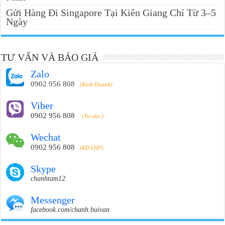
Gửi Hàng Đi Singapore Tại Kiên Giang Chỉ Từ 3–5
Ngày
TƯ VẤN VÀ BÁO GIÁ
Zalo
0902 956 808
(Kinh Doanh)
Viber
0902 956 808
(Tư vấn )
Wechat
0902 956 808
(KD LHP)
Skype
chanhtam12
Messenger
facebook.com/chanh.buivan