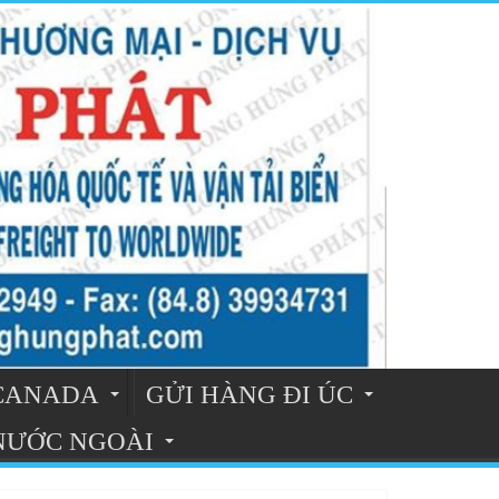
 CANADA
GỬI HÀNG ĐI ÚC
 NƯỚC NGOÀI