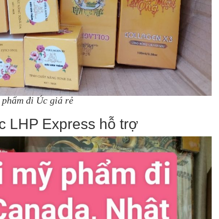
 phẩm đi Úc giá rẻ
c LHP Express hỗ trợ