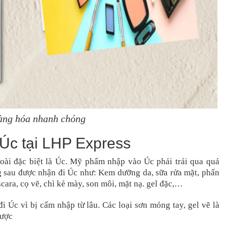
hàng hóa nhanh chóng
 Úc tại LHP Express
ài đặc biệt là Úc. Mỹ phẩm nhập vào Úc phải trải qua quá
 sau được nhận đi Úc như: Kem dưỡng da, sữa rửa mặt, phấn
ara, cọ vẽ, chì kẻ mày, son môi, mặt nạ. gel đặc,…
 Úc vì bị cấm nhập từ lâu. Các loại sơn móng tay, gel vẽ là
được